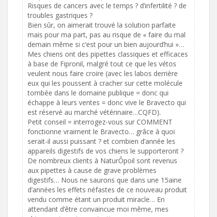
Risques de cancers avec le temps ? d’infertilité ? de
troubles gastriques ?
Bien sûr, on aimerait trouvé la solution parfaite
mais pour ma part, pas au risque de « faire du mal
demain même si c’est pour un bien aujourd’hui »…
Mes chiens ont des pipettes classiques et efficaces
à base de Fipronil, malgré tout ce que les vétos
veulent nous faire croire (avec les labos derrière
eux qui les poussent à cracher sur cette molécule
tombée dans le domaine publique = donc qui
échappe à leurs ventes = donc vive le Bravecto qui
est réservé au marché vétérinaire…CQFD).
Petit conseil = interrogez-vous sur COMMENT
fonctionne vraiment le Bravecto… grâce à quoi
serait-il aussi puissant ? et combien d’année les
appareils digestifs de vos chiens le supporteront ?
De nombreux clients à NaturÔpoil sont revenus
aux pipettes à cause de grave problèmes
digestifs… Nous ne saurons que dans une 15aine
d’années les effets néfastes de ce nouveau produit
vendu comme étant un produit miracle… En
attendant d’être convaincue moi même, mes