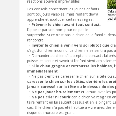
réactions souvent imprévisibles.
Les conseils concernant les jeunes enfants
sont toujours valables, mais l’enfant devra
apprendre et appliquer certaines règles :
•
Prévenir le chien avant tout contact
,
l’appeler par son nom pour ne pas le
surprendre. Si ce n’est pas le chien de la famille, de
rencontre.
•
Inviter le chien à venir vers soi plutôt que d’
s’agit d’un chien inconnu. Le chien ne se sentira pas 
• Demander au chien s’il accepte le contact : lui pré
puisse les sentir et savoir si l’enfant vient amicalement
•
Si le chien grogne et retrousse les babines, l
immédiatement
.
• Ne pas d’emblée caresser le chien sur la tête ou s
caresser le chien sur les côtés, derrière les ore
jamais caressé sur la tête ou le dessus du dos p
•
Ne pas jouer brutalement
et jamais avec les pi
•
Ne pas crier ni courir
car le chien va réagir en a
taire l’enfant en lui sautant dessus et en le pinçant. 
cas. Si le chien n’a pas été habitué à vivre avec des en
risque de morsure est grand.