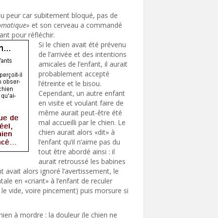
 a eu peur car subitement bloqué, pas de
omatique»
et son cerveau a commandé
ant pour réfléchir.
Si le chien avait été prévenu
de l’arrivée et des intentions
amicales de l’enfant, il aurait
probablement accepté
l’étreinte et le bisou.
Cependant, un autre enfant
en visite et voulant faire de
même aurait peut-être été
mal accueilli par le chien. Le
chien aurait alors «dit» à
l’enfant qu’il n’aime pas du
tout être abordé ainsi : il
aurait retroussé les babines
t avait alors ignoré l’avertissement, le
le en «criant» à l’enfant de reculer
le vide, voire pincement) puis morsure si
n à mordre : la douleur (le chien ne