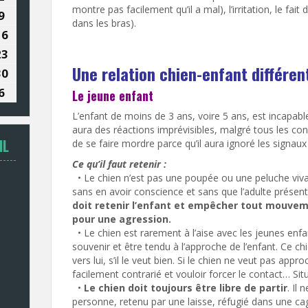
montre pas facilement qu’il a mal), l’irritation, le fait 
t
août
9
9
dans les bras).
6
2026
t
août
16
16
6
2026
t
août
23
23
Une relation chien-enfant différent
6
2026
t
août
30
30
6
2026
t
août
6
6
Le jeune enfant
6
2026
re
tembre
septembre
L’enfant de moins de 3 ans, voire 5 ans, est incapabl
6
2026
aura des réactions imprévisibles, malgré tous les cons
IL
de se faire mordre parce qu’il aura ignoré les signaux
Ce qu’il faut retenir :
• Le chien n’est pas une poupée ou une peluche vivan
sans en avoir conscience et sans que l’adulte présen
doit retenir l’enfant et empêcher tout mouvem
pour une agression.
• Le chien est rarement à l’aise avec les jeunes enfa
souvenir et être tendu à l’approche de l’enfant. Ce chi
vers lui, s’il le veut bien. Si le chien ne veut pas appr
facilement contrarié et vouloir forcer le contact… Situ
•
Le chien doit toujours être libre de partir
. Il
personne, retenu par une laisse, réfugié dans une c