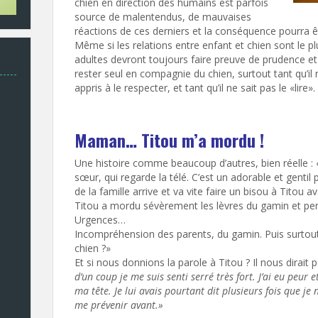
chien en direction des humains est parfois
source de malentendus, de mauvaises
réactions de ces derniers et la conséquence pourra ê
Même si les relations entre enfant et chien sont le p
adultes devront toujours faire preuve de prudence et 
rester seul en compagnie du chien, surtout tant qu’il n
appris à le respecter, et tant qu’il ne sait pas le «lire».
Maman… Titou m’a mordu !
Une histoire comme beaucoup d’autres, bien réelle : 
sœur, qui regarde la télé. C’est un adorable et gentil p
de la famille arrive et va vite faire un bisou à Titou 
Titou a mordu sévèrement les lèvres du gamin et pers
Urgences…
Incompréhension des parents, du gamin. Puis surtout
chien ?»
Et si nous donnions la parole à Titou ? Il nous dirait p
d’un coup je me suis senti serré très fort. J’ai eu peur et
ma tête. Je lui avais pourtant dit plusieurs fois que je n
me prévenir avant.»