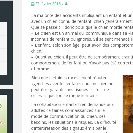
27 février 2016
La majorité des accidents impliquant un enfant et un c
avec un chien connu de l’enfant, chien généralement a
Que se passe-t-il donc pour que le chien morde l’enfan
– Le chien est un animal qui communique dans sa «la
inconnus de l’enfant ou ignorés. S’il se sent menacé i
– L’enfant, selon son âge, peut avoir des comportem
chien.
– Quant au chien, il peut être de tempérament craintif,
comportement de l’enfant ou n’avoir pas été correct
d’homme.
Bien que certaines races soient réputées
«gentilles avec les enfants» aucun chien ne
peut être garanti sans risques et c’est de
celles-ci que l’on se méfie le moins.
La cohabitation enfant/chien demande aux
adultes certaines connaissances sur le
mode de communication du chien, ses
besoins, les situations à risques. La difficulté
d’interprétation des signaux émis par le