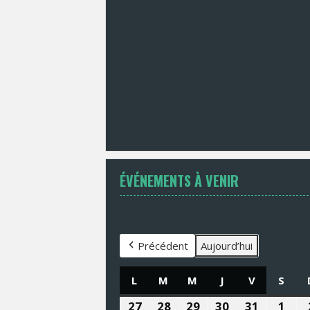
ÉVÉNEMENTS À VENIR
Évènements en août 2026
Précédent
Aujourd’hui
L
LUNDI
M
MARDI
M
MERCREDI
J
JEUDI
V
VENDREDI
S
SAM
27
27
28
28
29
29
30
30
31
31
1
1