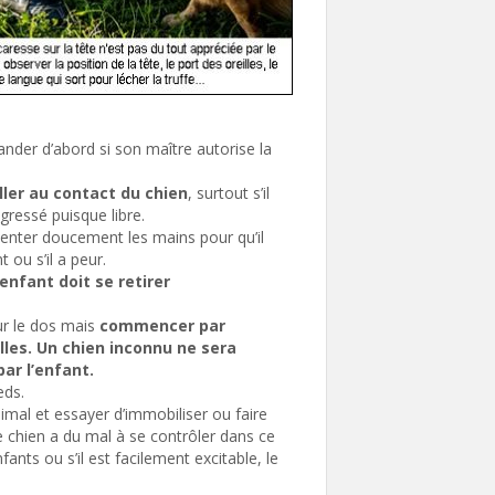
mander d’abord si son maître autorise la
aller au contact du chien
, surtout s’il
agressé puisque libre.
senter doucement les mains pour qu’il
 ou s’il a peur.
’enfant doit se retirer
ur le dos mais
commencer par
illes. Un chien inconnu ne sera
ar l’enfant.
eds.
nimal et essayer d’immobiliser ou faire
Le chien a du mal à se contrôler dans ce
fants ou s’il est facilement excitable, le