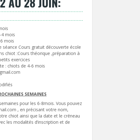
 AU 28 JUIN:
mois
2-4 mois
-6 mois
 séance Cours gratuit découverte école
ns chiot :Cours théorique ,préparation à
petits exercices
e : chiots de 4-6 mois
n@gmail.com
odifiés
PROCHAINES SEMAINES
s semaines pour les 6-8mois. Vous pouvez
ail.com , en précisant votre nom,
tre chiot ainsi que la date et le créneau
ec les modalités d’inscription et de