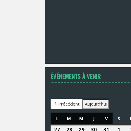
ÉVÉNEMENTS À VENIR
Évènements en août 2026
Précédent
Aujourd’hui
L
LUNDI
M
MARDI
M
MERCREDI
J
JEUDI
V
VENDREDI
S
SAM
27
27
28
28
29
29
30
30
31
31
1
1