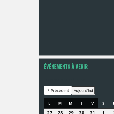
ÉVÉNEMENTS À VENIR
Évènements en août 2026
Précédent
Aujourd’hui
L
LUNDI
M
MARDI
M
MERCREDI
J
JEUDI
V
VENDREDI
S
SAM
27
27
28
28
29
29
30
30
31
31
1
1