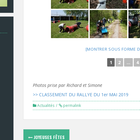
[MONTRER SOUS FORME D
1
2
...
4
Photos prise par Richard et Simone
>> CLASSEMENT DU RALLYE DU 1er MAI 2019
Actualités
permalink
Navigation
JOYEUSES FÊTES