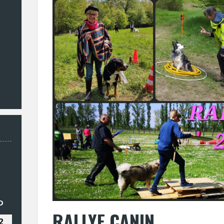
EDI
D
DIMANCHE
RALLYE CANIN
2
2