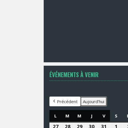
ÉVÉNEMENTS À VENIR
Évènements en août 2026
Précédent
Aujourd’hui
L
LUNDI
M
MARDI
M
MERCREDI
J
JEUDI
V
VENDREDI
S
SAM
27
27
28
28
29
29
30
30
31
31
1
1