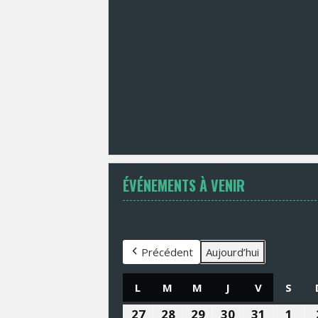
ÉVÉNEMENTS À VENIR
Évènements en août 2026
Précédent
Aujourd’hui
L
LUNDI
M
MARDI
M
MERCREDI
J
JEUDI
V
VENDREDI
S
SAM
27
27
28
28
29
29
30
30
31
31
1
1