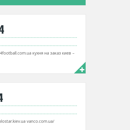
4
football.com.ua кухня на заказ киев –
4
plostar.kiev.ua vanco.com.ua/