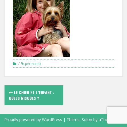
permalink
Navigation
LE CHIEN ET L’ENFANT :
des
QUELS RISQUES ?
articles
Proudly powered by WordPress
|
Theme:
Solon
by aThemes