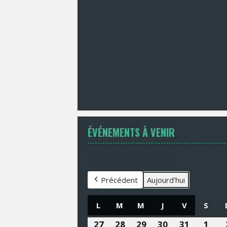
ÉVÉNEMENTS À VENIR
Évènements en août 2026
Précédent
Aujourd’hui
L
LUNDI
M
MARDI
M
MERCREDI
J
JEUDI
V
VENDREDI
S
SAM
27
27
28
28
29
29
30
30
31
31
1
1