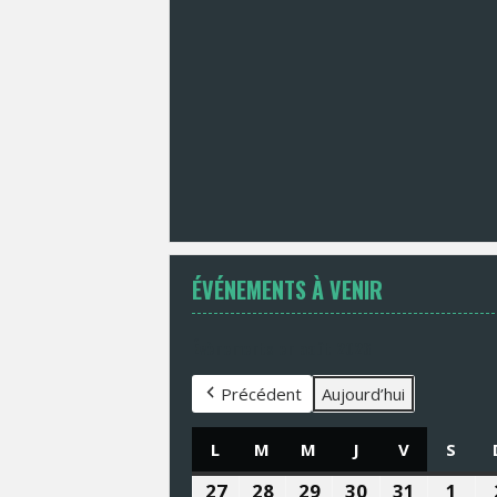
ÉVÉNEMENTS À VENIR
Évènements en août 2026
Précédent
Aujourd’hui
L
LUNDI
M
MARDI
M
MERCREDI
J
JEUDI
V
VENDREDI
S
SAM
27
27
28
28
29
29
30
30
31
31
1
1