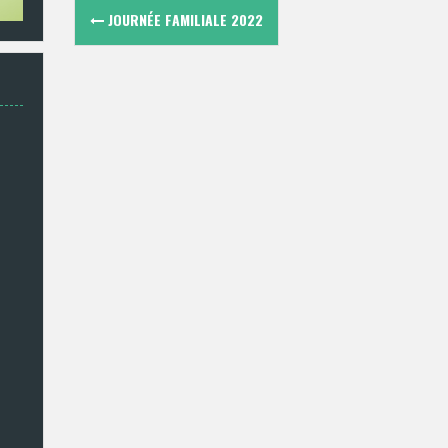
Navigation
JOURNÉE FAMILIALE 2022
des
articles