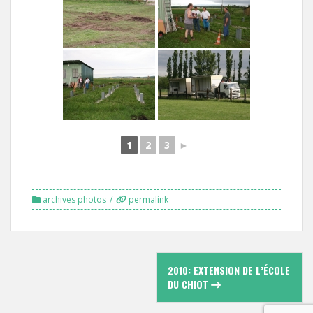
1
2
3
►
archives photos
permalink
Navigation
2010: EXTENSION DE L’ÉCOLE
des
DU CHIOT