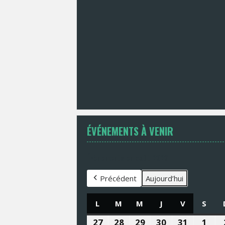
ÉVÉNEMENTS À VENIR
Évènements en août 2026
Précédent
Aujourd’hui
L
LUNDI
M
MARDI
M
MERCREDI
J
JEUDI
V
VENDREDI
S
SAM
27
27
28
28
29
29
30
30
31
31
1
1