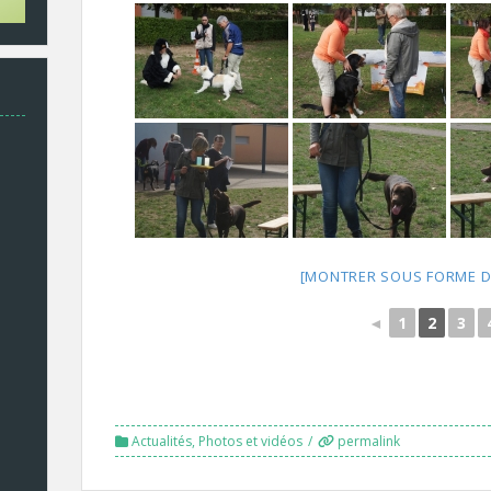
[MONTRER SOUS FORME D
◄
1
2
3
Actualités
,
Photos et vidéos
permalink