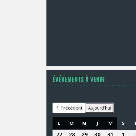
ÉVÉNEMENTS À VENIR
Évènements en août 2026
Précédent
Aujourd’hui
L
LUNDI
M
MARDI
M
MERCREDI
J
JEUDI
V
VENDREDI
S
SAM
27
27
28
28
29
29
30
30
31
31
1
1