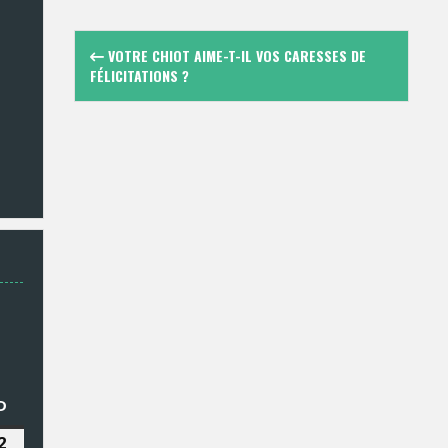
Navigation
VOTRE CHIOT AIME-T-IL VOS CARESSES DE
des
FÉLICITATIONS ?
articles
EDI
D
DIMANCHE
2
2