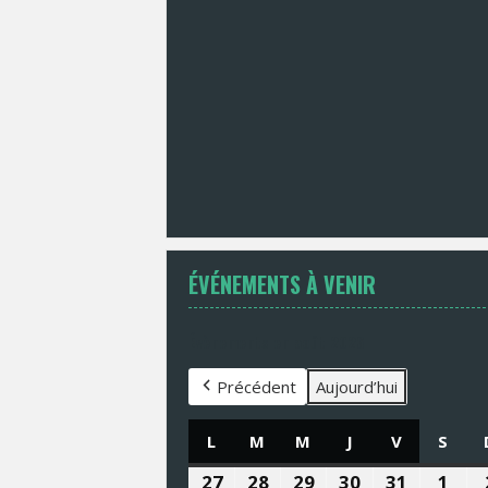
ÉVÉNEMENTS À VENIR
Évènements en août 2026
Précédent
Aujourd’hui
L
LUNDI
M
MARDI
M
MERCREDI
J
JEUDI
V
VENDREDI
S
SAM
27
27
28
28
29
29
30
30
31
31
1
1