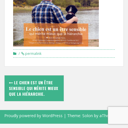
permalink
Navigation
LE CHIEN EST UN ÊTRE
des
SENSIBLE QUI MÉRITE MIEUX
QUE LA HIÉRARCHIE.
articles
Proudly powered by WordPress
|
Theme:
Solon
by aThemes