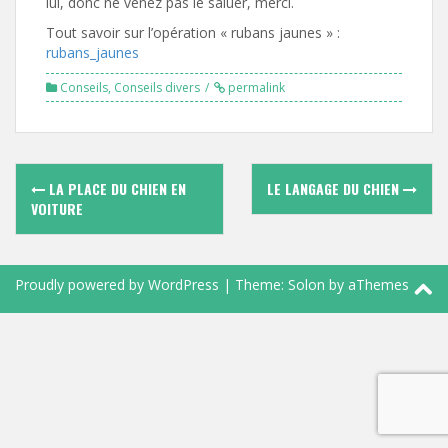
lui, donc ne venez pas le saluer, merci.
Tout savoir sur l’opération « rubans jaunes » :
rubans_jaunes
Conseils
,
Conseils divers
permalink
Navigation
LA PLACE DU CHIEN EN
LE LANGAGE DU CHIEN
des
VOITURE
articles
Proudly powered by WordPress
|
Theme:
Solon
by aThemes