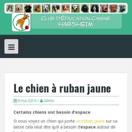
Skip
to
content
Le chien à ruban jaune
9 mai 2014
admin
Certains chiens ont besoin d’espace
Si vous voyez un chien qui porte
un ruban jaune
sur sa
laisse cela veut dire qu’il a besoin d’
espace
autour de