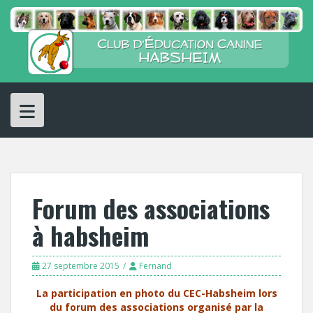
Skip
to
content
Forum des associations
à habsheim
27 septembre 2015
Fernand
La participation en photo du CEC-Habsheim lors
du forum des associations organisé par la